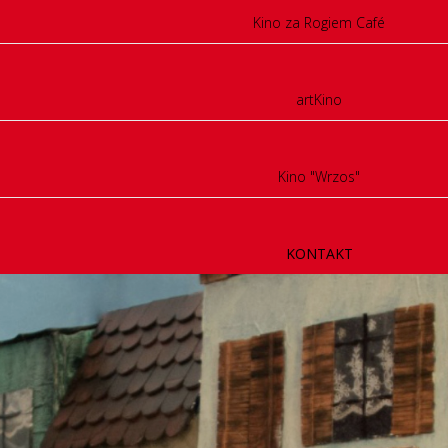
Kino za Rogiem Café
artKino
Kino "Wrzos"
KONTAKT